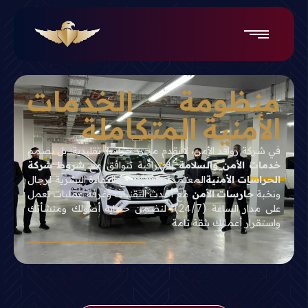
منظومة الخدمات
الأمنية المتكاملة
في شركة روافد الأمن، لا نقدم مجرد حراسة تقليدية؛ بل نصمم
خدمات الأمن والسلامة
باحترافية تتوافق مع
شروط شركة
الحراسات الأمنية
المعتمدة. نحن ندمج الكفاءة البشرية لرجال
ونخبة
حارسات الأمن
مع أحدث التقنيات وغرفة عمليات تعمل
على مدار الساعة (24/7)، لنضمن حماية أصولك ومنشأتك
واستقرار أعمالك بثقة تامة