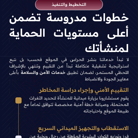
التخطيط والتنفيذ
خطوات مدروسة تضمن
أعلى مستويات الحماية
لمنشأتك
لا تبدأ خدماتنا بنشر الحراس في الموقع فحسب؛ بل نتبع
استراتيجية تشغيلية متكاملة تبدأ من التقييم وتنتهي بالإشراف
اللحظي المستمر، لضمان تطبيق
خدمات الأمن والسلامة
بأعلى
معايير الجودة والانضباط
التقييم الأمني وإجراء دراسة المخاطر
يقوم مستشارونا بزيارة ميدانية للمنشأة لتحديد الثغرات
المحتملة، وصياغة خطة أمنية مخصصة تتوافق تماماً مع
طبيعة الموقع واحتياجاته
الاستقطاب والتجهيز الميداني السريع
فرز وتوزيع الكوادر البشرية المؤهلة من رجال ونخبة من