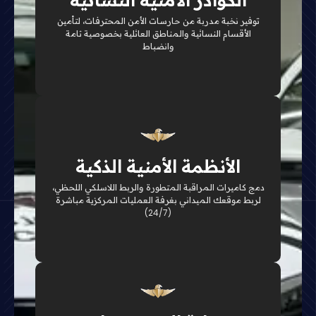
الكوادر الأمنية النسائية
والفعاليات المغلقة بمرونة عالية والتزام تام
توفير نخبة مدربة من حارسات الأمن المحترفات، لتأمين
الأقسام النسائية والمناطق العائلية بخصوصية تامة
تفاصيل الخدمة
وانضباط
ربط رقمي
الأنظمة الأمنية الذكية
تكنولوجيا متقدمة للرصد الاستباقي اللحظي تضمن
سرعة الاستجابة والتعامل الفوري مع أي طارئ
دمج كاميرات المراقبة المتطورة والربط اللاسلكي اللحظي،
لربط موقعك الميداني بغرفة العمليات المركزية مباشرة
تفاصيل الخدمة
(24/7)
أمان اللوجستيات