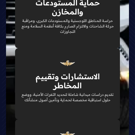
حماية المستودعات
تدقيق صارم للشحنات وتأمين محيط المخازن لمنع
والمخازن
الهدر وحفظ أصولكم اللوجستية بكفاءة مطلقة
حراسة المناطق اللوجستية والمستودعات الكبرى، ومراقبة
حركة الشاحنات والالتزام الصارم بكافة أنظمة السلامة ومنع
تفاصيل الخدمة
التجاوزات
رؤية استباقية
الاستشارات وتقييم
تحليل دقيق لكافة نقاط الضعف بالمنشأة وتصميم خطط
وقائية تمنع التهديدات قبل حدوثها
المخاطر
تقديم دراسات ميدانية شاملة لتحديد الثغرات الأمنية، ووضع
تفاصيل الخدمة
حلول استباقية مخصصة لحماية وتأمين أصول منشأتك