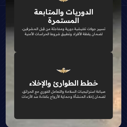
إشراف ميداني
الدوريات والمتابعة
رقابة ميدانية مستمرة على الحراس لضمان أعلى
مستويات الانضباط وتطبيق معايير السلامة المعتمدة
المستمرة
تسيير جولات تفتيشية دورية ومفاجئة من قِبل المشرفين،
تفاصيل الخدمة
لضمان يقظة الأفراد وتطبيق شروط الحراسات الأمنية
استجابة فورية
سيناريوهات محاكاة جاهزة لتوجيه الأفراد وإنقاذ الأرواح
خطط الطوارئ والإخلاء
والمنتلكات بأعلى سرعة وأقل خسائر ممكنة
صياغة استراتيجيات السلامة والتعامل الفوري مع الحرائق،
لضمان إخلاء المنشأة وحماية الأرواح بكفاءة عند الأزمات
تفاصيل الخدمة