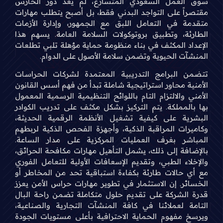
سوق العمل السعودي المتسارع، لم يعد دور الحارس
مقتصراً على التواجد البدني فقط، بل أصبح يتطلب مهارات
متقدمة في التعامل اللبق مع الجمهور، وإدارة الأزمات
الطارئة، وتطبيق بروتوكولات السلامة العامة. يسهم هذا
الإعداد المكثف في بناء منظومة حماية مؤهلة تلبي تطلعات
المنشآت الحيوية وتضمن سلامة الأصول على الدوام.
تتضمن البرامج التدريبية المعتمدة لشركات الحراسات
الأمنية محاور استراتيجية شاملة تبدأ من فهم أسس القانون
الأمني والالتزام التام باللوائح التنظيمية الرسمية المعمول
بها بالمملكة. يتم التركيز بشكل مكثف على تدريب الكوادر
البشرية على كيفية تشغيل الأنظمة الرقمية الحديثة،
وكاميرات المراقبة الذكية، وأجهزة الفحص الذكية لربطهم
المباشر بغرف العمليات المركزية على مدار الساعة.
بالإضافة إلى ذلك، يشمل التأهيل مهارات مكافحة الحرائق،
والإخلاء الطبي، وتقديم الإسعافات الأولية للتعامل الفوري
مع أي حالات طارئة بكفاءة استباقية تحد من المخاطر أو
الخسائر. إن الاستثمار في تطوير مهارات حراس الأمن يعزز
قدرة الشركة على تقديم حلول متكاملة تضمن راحة البال
التامة لعملائنا في كافة المنشآت التجارية والصناعية،
ويرسخ مفهوم الحماية الاحترافية بأعلى مستويات الجودة