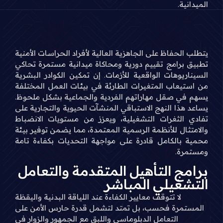
الميدانية.
يتطلب الحفاظ على الجاهزية العالية لأفراد الحراسات الأمنية
تطبيق برامج تقييم دورية ومحاكاة ميدانية مستمرة تحاكي
السيناريوهات الواقعية للأزمات. إن تمكين الكوادر البشرية
من استيعاب المتغيرات الطارئة في بيئات العمل المختلفة
يسهم في صقل مهاراتهم الفردية والجماعية بشكل ملحوظ.
يساعد هذا النهج الاستباقي المنشآت الحيوية والتجارية على
تفادي الثغرات التشغيلية، ويعزز من مستويات الانضباط
والامتثال للأنظمة الرسمية المعتمدة، مما يضمن توفير بيئة
محمية بالكامل قادرة على مواجهة التحديات بكفاءة تامة
ومستمرة.
برامج التأهيل المتقدمة والتعامل
التشغيلي المباشر
لا تتوقف معايير الكفاءة عند اللياقة البدنية واليقظة
المستمرة فحسب، بل تمتد لتشمل قدرة حارس الأمن على
التعامل الدبلوماسي واللبق مع الجمهور والزوار في