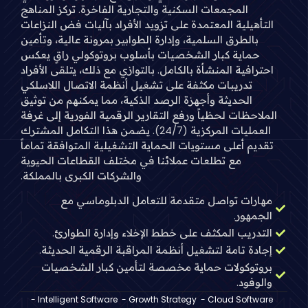
المجمعات السكنية والتجارية الفاخرة. تركز المناهج
التأهيلية المعتمدة على تزويد الأفراد بآليات فض النزاعات
بالطرق السلمية، وإدارة الطوابير بمرونة عالية، وتأمين
حماية كبار الشخصيات بأسلوب بروتوكولي راقٍ يعكس
احترافية المنشأة بالكامل. بالتوازي مع ذلك، يتلقى الأفراد
تدريبات مكثفة على تشغيل أنظمة الاتصال اللاسلكي
الحديثة وأجهزة الرصد الذكية، مما يمكنهم من توثيق
الملاحظات لحظياً ورفع التقارير الرقمية الفورية إلى غرفة
العمليات المركزية (24/7). يضمن هذا التكامل المشترك
تقديم أعلى مستويات الحماية التشغيلية المتوافقة تماماً
مع تطلعات عملائنا في مختلف القطاعات الحيوية
والشركات الكبرى بالمملكة.
مهارات تواصل متقدمة للتعامل الدبلوماسي مع
الجمهور.
التدريب المكثف على خطط الإخلاء وإدارة الطوارئ.
إجادة تامة لتشغيل أنظمة المراقبة الرقمية الحديثة.
بروتوكولات حماية مخصصة لتأمين كبار الشخصيات
والوفود.
-
Intelligent Software
-
Growth Strategy
-
Cloud Software